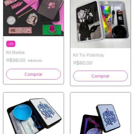
-
2
%
Kit Barbie
Kit Tio Patinhas
R$88,00
R$90,00
R$80,00