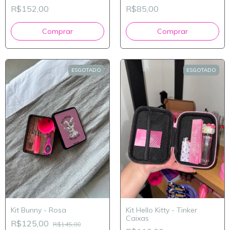
R$152,00
R$85,00
ESGOTADO
ESGOTADO
Kit Bunny - Rosa
Kit Hello Kitty - Tinker
Caixas
R$125,00
R$145,00