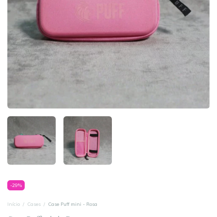
-
29
%
Início
/
Cases
/
Case Puff mini - Rosa