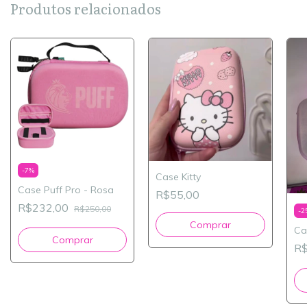
Produtos relacionados
-
7
%
Case Kitty
Case Puff Pro - Rosa
R$55,00
R$232,00
R$250,00
-
2
Ca
R